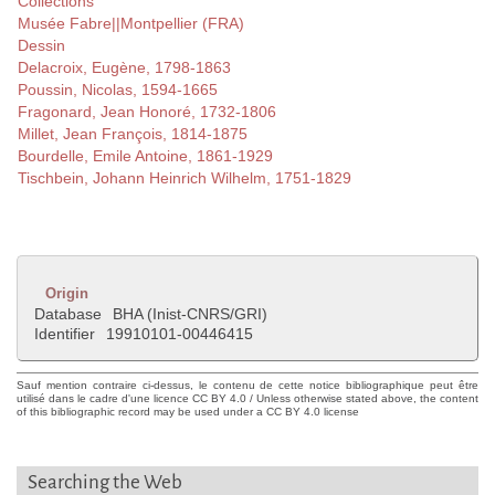
Collections
Musée Fabre||Montpellier (FRA)
Dessin
Delacroix, Eugène, 1798-1863
Poussin, Nicolas, 1594-1665
Fragonard, Jean Honoré, 1732-1806
Millet, Jean François, 1814-1875
Bourdelle, Emile Antoine, 1861-1929
Tischbein, Johann Heinrich Wilhelm, 1751-1829
Origin
Database
BHA (Inist-CNRS/GRI)
Identifier
19910101-00446415
Sauf mention contraire ci-dessus, le contenu de cette notice bibliographique peut être
utilisé dans le cadre d'une licence CC BY 4.0 / Unless otherwise stated above, the content
of this bibliographic record may be used under a CC BY 4.0 license
Searching the Web