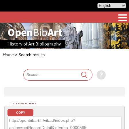
History of Art Bibliography
Home
>
Search results
PERMALINK
COPY
http://openbibart.fr/vibad/index.php?
action=getRecordDetail&idt=oba_0000565