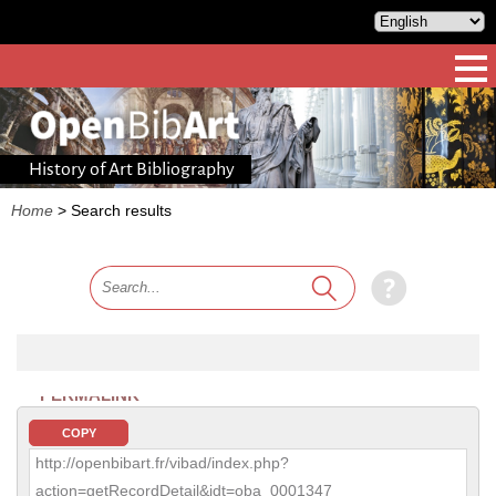
History of Art Bibliography
Home
>
Search results
PERMALINK
COPY
http://openbibart.fr/vibad/index.php?
action=getRecordDetail&idt=oba_0001347