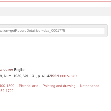
p?action=getRecordDetail&idt=oba_0001775
anguage
English
89, Num. 1030, Vol. 131, p. 41-42
ISSN
0007-6287
1400-1800 -- Pictorial arts -- Painting and drawing -- Netherlands
1659-1722