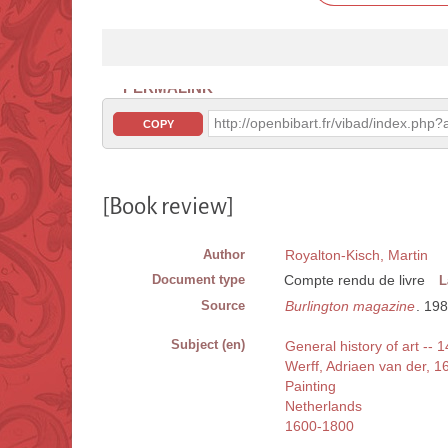
PERMALINK
http://openbibart.fr/vibad/index.ph
COPY
[Book review]
Author
Royalton-Kisch, Martin
Document type
Compte rendu de livre
L
Source
Burlington magazine
. 19
Subject (en)
General history of art -- 
Werff, Adriaen van der, 
Painting
Netherlands
1600-1800