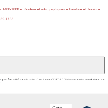
 -- 1400-1800 -- Peinture et arts graphiques -- Peinture et dessin --
1659-1722
ue peut être utilisé dans le cadre d'une licence CC BY 4.0 / Unless otherwise stated above, the
e