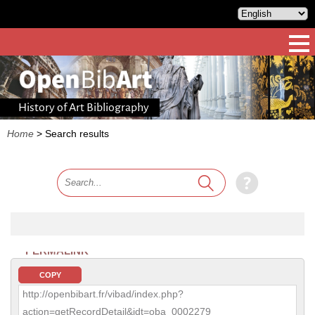
History of Art Bibliography
Home
>
Search results
PERMALINK
COPY
http://openbibart.fr/vibad/index.php?
action=getRecordDetail&idt=oba_0002279