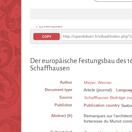
PERMALINK
http://openbibart.fr/vibad/index.ph
COPY
Der europäische Festungsbau des 1
Schaffhausen
Author
Meyer, Werner
Document type
Article (journal)
Languag
Source
Schaffhauser Beiträge zu
Publisher
Publication country
Switz
Abstract (fr)
Remarques sur l'architecture
forteresse du Munot const