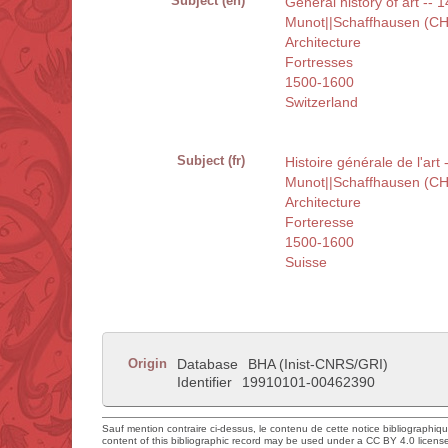
Subject (en)
General history of art -- 
Munot||Schaffhausen (C
Architecture
Fortresses
1500-1600
Switzerland
Subject (fr)
Histoire générale de l'art
Munot||Schaffhausen (C
Architecture
Forteresse
1500-1600
Suisse
Origin
Database
BHA (Inist-CNRS/GRI)
Identifier
19910101-00462390
Sauf mention contraire ci-dessus, le contenu de cette notice bibliographiq
content of this bibliographic record may be used under a CC BY 4.0 licens