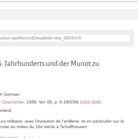
p?action=getRecordDetail&idt=oba_0003419
6. Jahrhunderts und der Munot zu
e
German
r Geschichte
. 1989, Vol. 66, p. 9-18
ISSN
0259-3599
erland
 militaire, avec l'évolution de l'artillerie, et en particulier sur la
ruite au milieu du 16e siècle à Schaffhausen