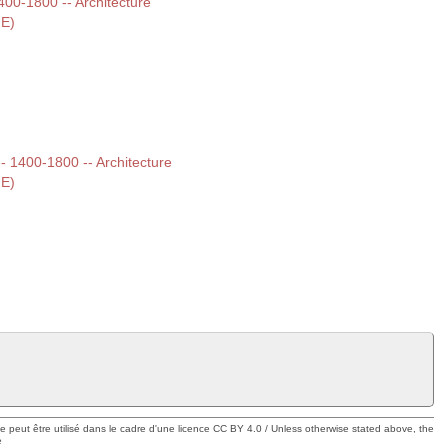
1400-1800 -- Architecture
HE)
 -- 1400-1800 -- Architecture
HE)
ue peut être utilisé dans le cadre d'une licence CC BY 4.0 / Unless otherwise stated above, the
e