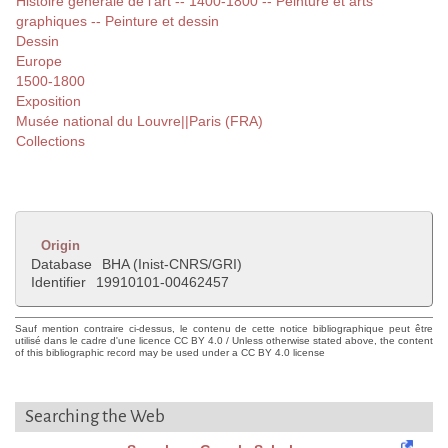
Histoire générale de l'art -- 1400-1800 -- Peinture et arts
graphiques -- Peinture et dessin
Dessin
Europe
1500-1800
Exposition
Musée national du Louvre||Paris (FRA)
Collections
Origin
Database
BHA (Inist-CNRS/GRI)
Identifier
19910101-00462457
Sauf mention contraire ci-dessus, le contenu de cette notice bibliographique peut être
utilisé dans le cadre d'une licence CC BY 4.0 / Unless otherwise stated above, the content
of this bibliographic record may be used under a CC BY 4.0 license
Searching the Web