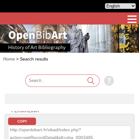
History of Art Bibliography
Home
>
Search results
PERMALINK
COPY
http://openbibart.fr/vibad/index.php?
action=getRecordDetail&idt=oba_0003485