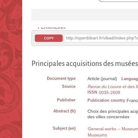
PERMALINK
http://openbibart.fr/vibad/index.ph
COPY
Principales acquisitions des musées
Document type
Article (journal)
Languag
Source
Revue du Louvre et des 
ISSN
0035-2608
Publisher
Publication country
Fran
Abstract (fr)
Choix des principales acq
des villes concernées
Subject (en)
General works -- Museu
Museums