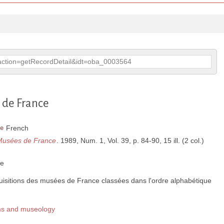
p?action=getRecordDetail&idt=oba_0003564
 de France
e
French
Musées de France
. 1989, Num. 1, Vol. 39, p. 84-90, 15 ill. (2 col.)
ce
uisitions des musées de France classées dans l'ordre alphabétique
ms and museology