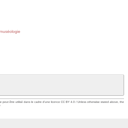
 muséologie
ue peut être utilisé dans le cadre d'une licence CC BY 4.0 / Unless otherwise stated above, the
e