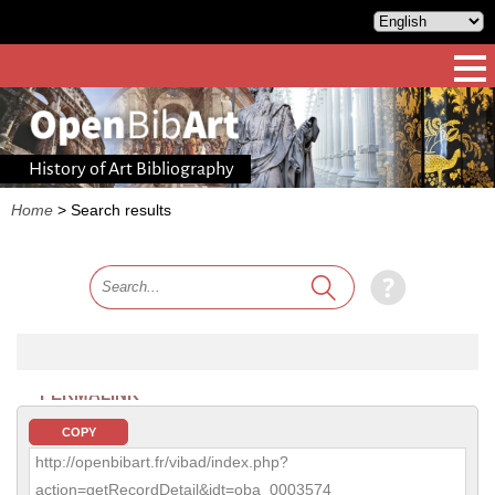
History of Art Bibliography
Home
>
Search results
PERMALINK
COPY
http://openbibart.fr/vibad/index.php?
action=getRecordDetail&idt=oba_0003574