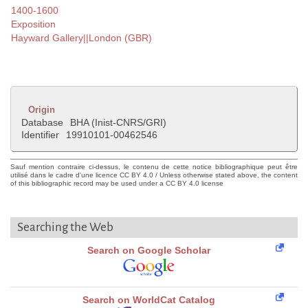
1400-1600
Exposition
Hayward Gallery||London (GBR)
Origin
Database
BHA (Inist-CNRS/GRI)
Identifier
19910101-00462546
Sauf mention contraire ci-dessus, le contenu de cette notice bibliographique peut être
utilisé dans le cadre d'une licence CC BY 4.0 / Unless otherwise stated above, the content
of this bibliographic record may be used under a CC BY 4.0 license
Searching the Web
Search on Google Scholar
Search on WorldCat Catalog