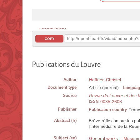
PERMALINK
http://openbibart.fr/vibad/index.ph
COPY
Publications du Louvre
Author
Haffner, Christel
Document type
Article (journal)
Languag
Source
Revue du Louvre et des 
ISSN
0035-2608
Publisher
Publication country
Fran
Abstract (fr)
Brève réflexion sur les p
l'intermédiaire de la Réu
Subject (en)
General works -- Museu