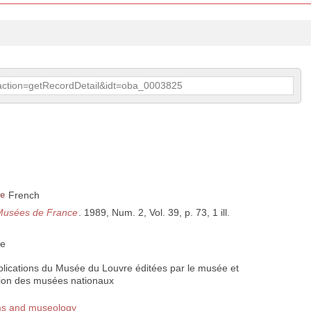
p?action=getRecordDetail&idt=oba_0003825
e
French
Musées de France
. 1989, Num. 2, Vol. 39, p. 73, 1 ill.
ce
ublications du Musée du Louvre éditées par le musée et
nion des musées nationaux
ms and museology