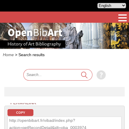
History of Art Bibliography
Home
>
Search results
PERMALINK
COPY
http://openbibart.fr/vibad/index.php?
action=getRecordDetail&idt=oba_0003974