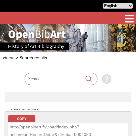
History of Art Bibliography
Home
>
Search results
PERMALINK
COPY
http://openbibart.fr/vibad/index.php?
action=getRecordDetail&idt=oba_0004083