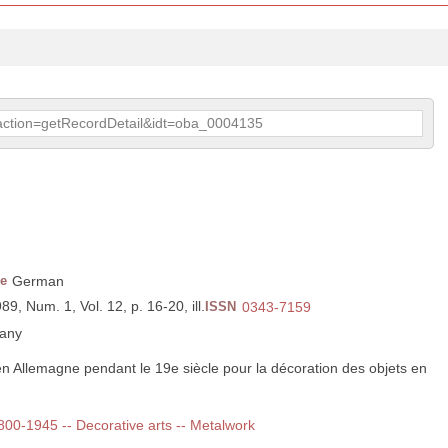
p?action=getRecordDetail&idt=oba_0004135
e
German
989, Num. 1, Vol. 12, p. 16-20, ill.
ISSN
0343-7159
any
n Allemagne pendant le 19e siècle pour la décoration des objets en
1800-1945 -- Decorative arts -- Metalwork