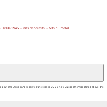
-- 1800-1945 -- Arts décoratifs -- Arts du métal
ue peut être utilisé dans le cadre d'une licence CC BY 4.0 / Unless otherwise stated above, the
e