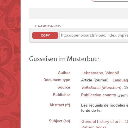
PERMALINK
http://openbibart.fr/vibad/index.ph
COPY
Gusseisen im Musterbuch
Author
Lehnemann, Wingolf
Document type
Article (journal)
Languag
Source
Volkskunst (Munchen)
. 1
Publisher
Publication country
Germ
Abstract (fr)
Les recueils de modèles e
fonte de fer
Subject (en)
General history of art -- 
Pattern books