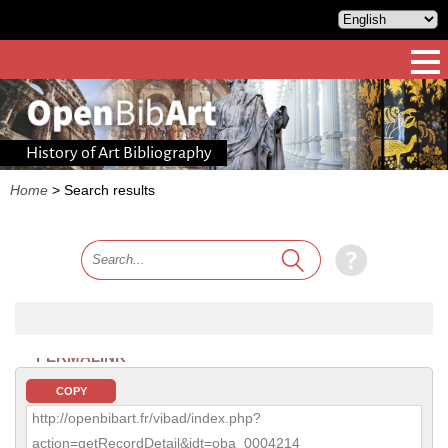
History of Art Bibliography
Home
>
Search results
PERMALINK
COPY
http://openbibart.fr/vibad/index.php?
action=getRecordDetail&idt=oba_0004214