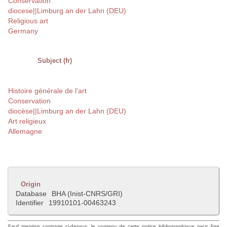
Conservation
diocese||Limburg an der Lahn (DEU)
Religious art
Germany
Subject (fr)
Histoire générale de l'art
Conservation
diocèse||Limburg an der Lahn (DEU)
Art religieux
Allemagne
Origin
Database
BHA (Inist-CNRS/GRI)
Identifier
19910101-00463243
Sauf mention contraire ci-dessus, le contenu de cette notice bibliographique peut être