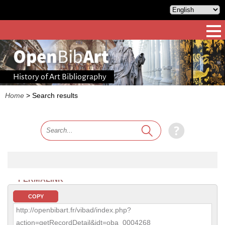
History of Art Bibliography
Home
>
Search results
PERMALINK
COPY
http://openbibart.fr/vibad/index.php?
action=getRecordDetail&idt=oba_0004268