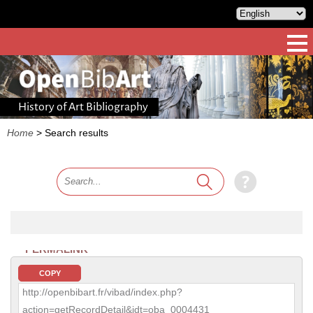
History of Art Bibliography
Home
>
Search results
PERMALINK
COPY
http://openbibart.fr/vibad/index.php?
action=getRecordDetail&idt=oba_0004431