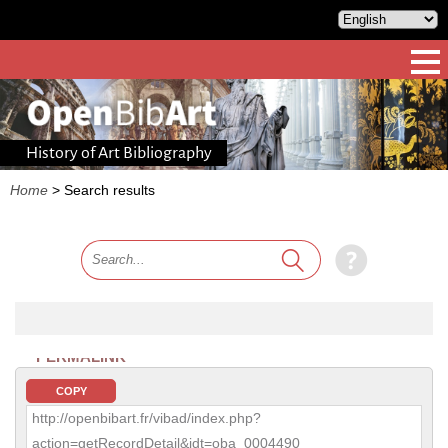
History of Art Bibliography
Home
>
Search results
PERMALINK
COPY
http://openbibart.fr/vibad/index.php?
action=getRecordDetail&idt=oba_0004490