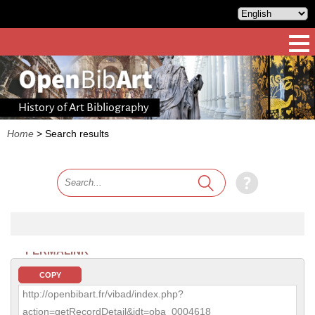
History of Art Bibliography
Home
>
Search results
PERMALINK
COPY
http://openbibart.fr/vibad/index.php?
action=getRecordDetail&idt=oba_0004618