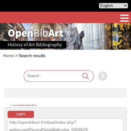
History of Art Bibliography
Home
>
Search results
PERMALINK
COPY
http://openbibart.fr/vibad/index.php?
action=getRecordDetail&idt=oba_0004629