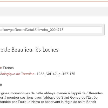
p?action=getRecordDetail&idt=oba_0004715
ye de Beaulieu-lès-Loches
e
French
chéologique de Touraine
. 1988, Vol. 42, p. 167-175
ce
origines monastiques de cette abbaye menée à l'appui de différentes
eur à montrer ses liens avec l'abbaye de Saint-Genou de l'Estrée,
fondée par Foulque Nerra et observant la règle de saint Benoît