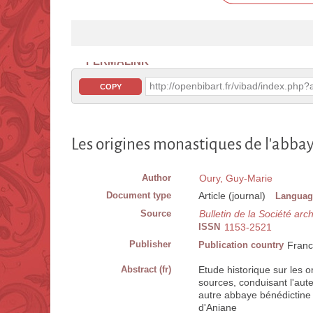
PERMALINK
http://openbibart.fr/vibad/index.ph
COPY
Les origines monastiques de l'abba
Author
Oury, Guy-Marie
Document type
Article (journal)
Languag
Source
Bulletin de la Société ar
ISSN
1153-2521
Publisher
Publication country
Fran
Abstract (fr)
Etude historique sur les 
sources, conduisant l'aut
autre abbaye bénédictine 
d'Aniane