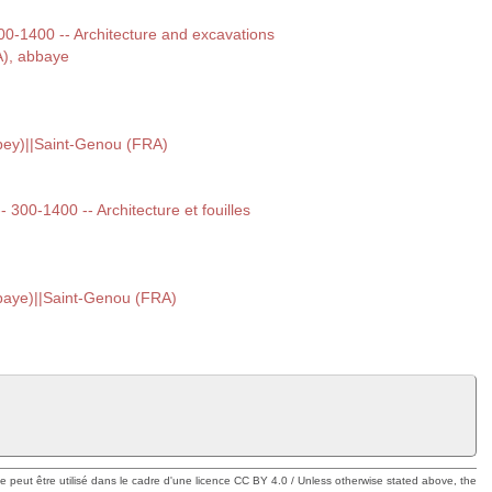
300-1400 -- Architecture and excavations
A), abbaye
bey)||Saint-Genou (FRA)
-- 300-1400 -- Architecture et fouilles
baye)||Saint-Genou (FRA)
ue peut être utilisé dans le cadre d'une licence CC BY 4.0 / Unless otherwise stated above, the