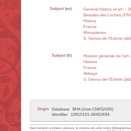
Subject (en)
General history of art -- 
Beaulieu-lès-Loches (FR
History
France
Monasteries
S. Genou-de-l'Estrée (ab
Subject (fr)
Histoire générale de l'art 
Histoire
France
Abbaye
S. Genou-de-l'Estrée (ab
Origin
Database
BHA (Inist-CNRS/GRI)
Identifier
19910101-00463694
Sauf mention contraire ci-dessus, le contenu de cette notice bibliographiq