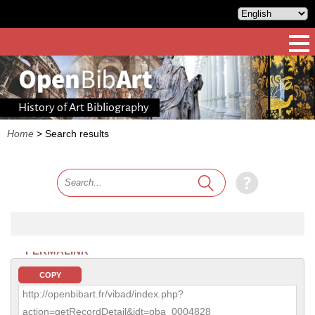
History of Art Bibliography
Home
>
Search results
PERMALINK
COPY
http://openbibart.fr/vibad/index.php?
action=getRecordDetail&idt=oba_0004828