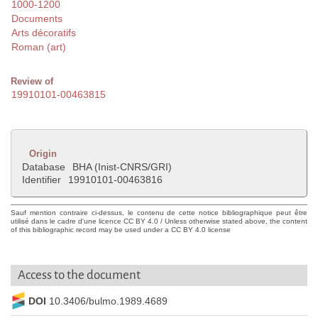
1000-1200
Documents
Arts décoratifs
Roman (art)
Review of
19910101-00463815
Origin
Database
BHA (Inist-CNRS/GRI)
Identifier
19910101-00463816
Sauf mention contraire ci-dessus, le contenu de cette notice bibliographique peut être
utilisé dans le cadre d'une licence CC BY 4.0 / Unless otherwise stated above, the content
of this bibliographic record may be used under a CC BY 4.0 license
Access to the document
DOI
10.3406/bulmo.1989.4689