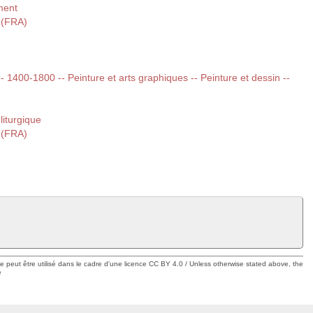
ment
s (FRA)
 -- 1400-1800 -- Peinture et arts graphiques -- Peinture et dessin --
liturgique
s (FRA)
ue peut être utilisé dans le cadre d'une licence CC BY 4.0 / Unless otherwise stated above, the
e