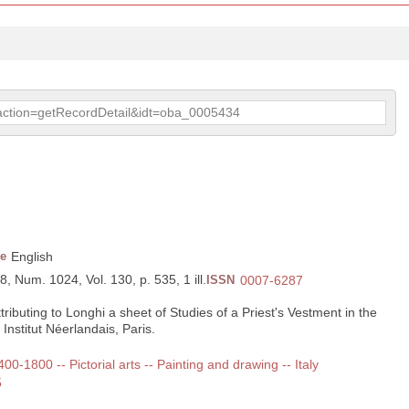
p?action=getRecordDetail&idt=oba_0005434
e
English
8, Num. 1024, Vol. 130, p. 535, 1 ill.
ISSN
0007-6287
ributing to Longhi a sheet of Studies of a Priest's Vestment in the
Institut Néerlandais, Paris.
400-1800 -- Pictorial arts -- Painting and drawing -- Italy
5