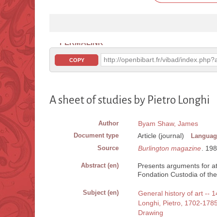
PERMALINK
http://openbibart.fr/vibad/index.ph
COPY
A sheet of studies by Pietro Longhi
Author
Byam Shaw, James
Document type
Article (journal)
Languag
Source
Burlington magazine
. 198
Abstract (en)
Presents arguments for att
Fondation Custodia of the 
Subject (en)
General history of art -- 1
Longhi, Pietro, 1702-178
Drawing