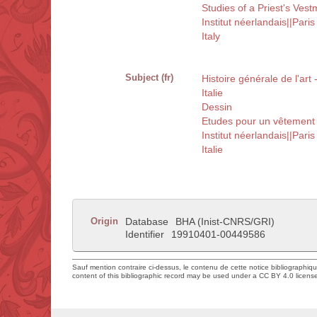
Studies of a Priest's Vest
Institut néerlandais||Pari
Italy
Subject (fr)
Histoire générale de l'art
Italie
Dessin
Etudes pour un vêtement 
Institut néerlandais||Pari
Italie
Origin
Database
BHA (Inist-CNRS/GRI)
Identifier
19910401-00449586
Sauf mention contraire ci-dessus, le contenu de cette notice bibliographiq
content of this bibliographic record may be used under a CC BY 4.0 licens