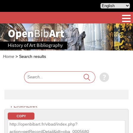
History of Art Bibliography
Home
>
Search results
PERMALINK
COPY
http://openbibart.fr/vibad/index.php?
action=getRecordDetail&idt=oba_0005680