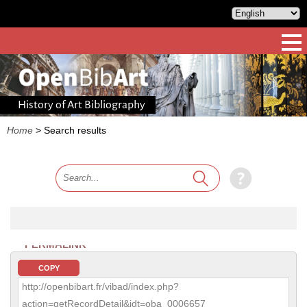
History of Art Bibliography
Home
>
Search results
PERMALINK
COPY
http://openbibart.fr/vibad/index.php?
action=getRecordDetail&idt=oba_0006657