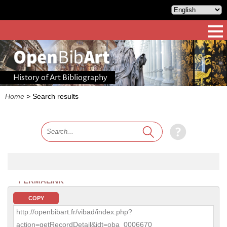
History of Art Bibliography
Home
>
Search results
PERMALINK
COPY
http://openbibart.fr/vibad/index.php?
action=getRecordDetail&idt=oba_0006670