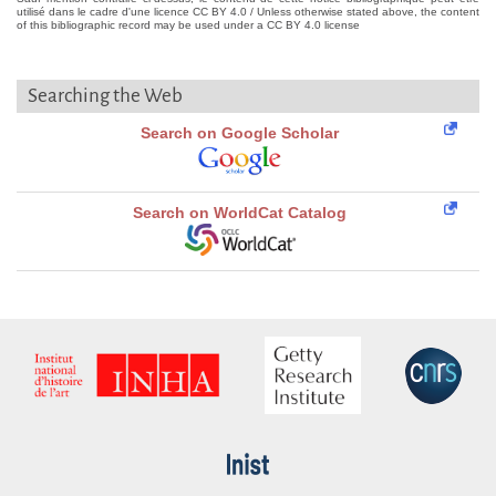
utilisé dans le cadre d'une licence CC BY 4.0 / Unless otherwise stated above, the content
of this bibliographic record may be used under a CC BY 4.0 license
Searching the Web
Search on Google Scholar
Search on WorldCat Catalog