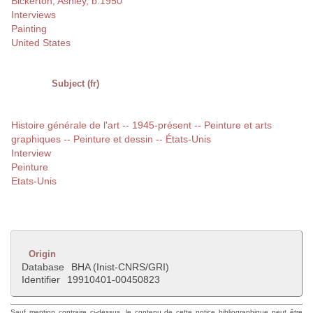
Bickerton, Ashley, b.1950
Interviews
Painting
United States
Subject (fr)
Histoire générale de l'art -- 1945-présent -- Peinture et arts
graphiques -- Peinture et dessin -- États-Unis
Interview
Peinture
Etats-Unis
Origin
Database
BHA (Inist-CNRS/GRI)
Identifier
19910401-00450823
Sauf mention contraire ci-dessus, le contenu de cette notice bibliographique peut être