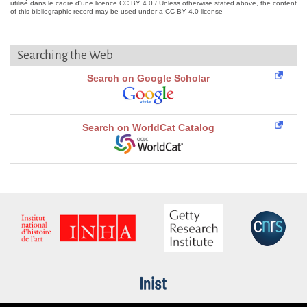
utilisé dans le cadre d'une licence CC BY 4.0 / Unless otherwise stated above, the content
of this bibliographic record may be used under a CC BY 4.0 license
Searching the Web
Search on Google Scholar
Search on WorldCat Catalog