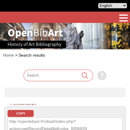
History of Art Bibliography
Home
>
Search results
PERMALINK
COPY
http://openbibart.fr/vibad/index.php?
action=getRecordDetail&idt=oba_0006839