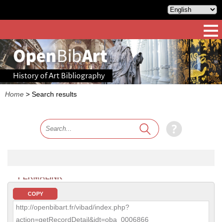
History of Art Bibliography
Home
>
Search results
PERMALINK
COPY
http://openbibart.fr/vibad/index.php?
action=getRecordDetail&idt=oba_0006866