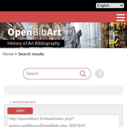
History of Art Bibliography
Home
>
Search results
PERMALINK
COPY
http://openbibart.fr/vibad/index.php?
action=getRecordDetail&idt=oba_0007832