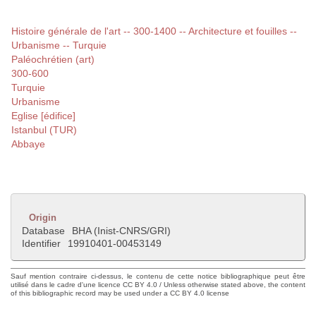
Histoire générale de l'art -- 300-1400 -- Architecture et fouilles --
Urbanisme -- Turquie
Paléochrétien (art)
300-600
Turquie
Urbanisme
Eglise [édifice]
Istanbul (TUR)
Abbaye
Origin
Database
BHA (Inist-CNRS/GRI)
Identifier
19910401-00453149
Sauf mention contraire ci-dessus, le contenu de cette notice bibliographique peut être
utilisé dans le cadre d'une licence CC BY 4.0 / Unless otherwise stated above, the content
of this bibliographic record may be used under a CC BY 4.0 license