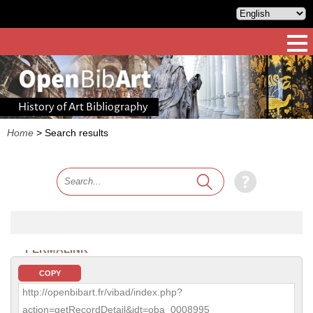
History of Art Bibliography
Home
>
Search results
PERMALINK
COPY
http://openbibart.fr/vibad/index.php?
action=getRecordDetail&idt=oba_0008995