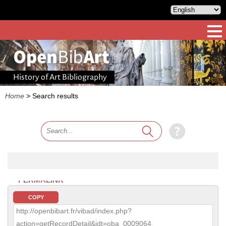
History of Art Bibliography
Home
>
Search results
PERMALINK
COPY
http://openbibart.fr/vibad/index.php?
action=getRecordDetail&idt=oba_0009064