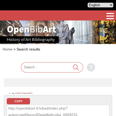
History of Art Bibliography
Home
>
Search results
PERMALINK
COPY
http://openbibart.fr/vibad/index.php?
action=getRecordDetail&idt=oba_0009231