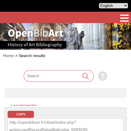
History of Art Bibliography
Home
>
Search results
PERMALINK
COPY
http://openbibart.fr/vibad/index.php?
action=getRecordDetail&idt=oba_0009285