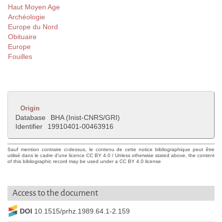
Haut Moyen Age
Archéologie
Europe du Nord
Obituaire
Europe
Fouilles
Origin
Database
BHA (Inist-CNRS/GRI)
Identifier
19910401-00463916
Sauf mention contraire ci-dessus, le contenu de cette notice bibliographique peut être
utilisé dans le cadre d'une licence CC BY 4.0 / Unless otherwise stated above, the content
of this bibliographic record may be used under a CC BY 4.0 license
Access to the document
DOI
10.1515/prhz.1989.64.1-2.159