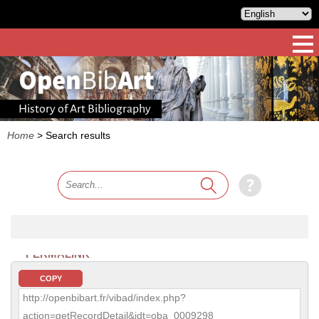
History of Art Bibliography
Home
>
Search results
PERMALINK
COPY
http://openbibart.fr/vibad/index.php?
action=getRecordDetail&idt=oba_0009298