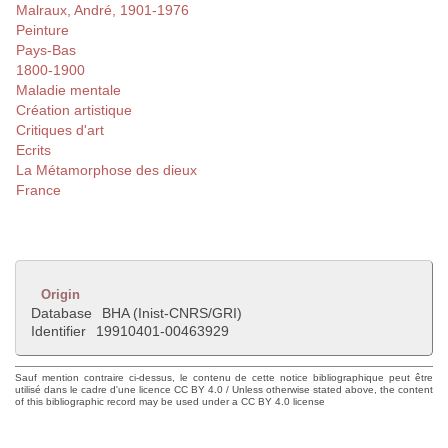
Malraux, André, 1901-1976
Peinture
Pays-Bas
1800-1900
Maladie mentale
Création artistique
Critiques d'art
Ecrits
La Métamorphose des dieux
France
Origin
Database
BHA (Inist-CNRS/GRI)
Identifier
19910401-00463929
Sauf mention contraire ci-dessus, le contenu de cette notice bibliographique peut être
utilisé dans le cadre d'une licence CC BY 4.0 / Unless otherwise stated above, the content
of this bibliographic record may be used under a CC BY 4.0 license