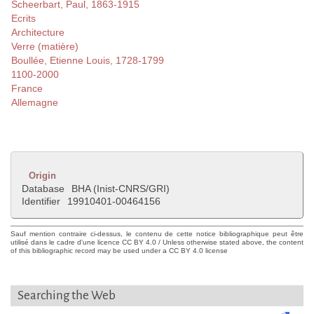
Scheerbart, Paul, 1863-1915
Ecrits
Architecture
Verre (matière)
Boullée, Etienne Louis, 1728-1799
1100-2000
France
Allemagne
Origin
Database
BHA (Inist-CNRS/GRI)
Identifier
19910401-00464156
Sauf mention contraire ci-dessus, le contenu de cette notice bibliographique peut être
utilisé dans le cadre d'une licence CC BY 4.0 / Unless otherwise stated above, the content
of this bibliographic record may be used under a CC BY 4.0 license
Searching the Web