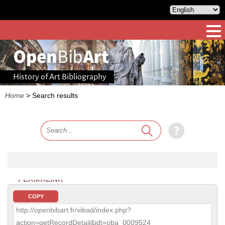
History of Art Bibliography
Home
>
Search results
PERMALINK
COPY
http://openbibart.fr/vibad/index.php?
action=getRecordDetail&idt=oba_0009524