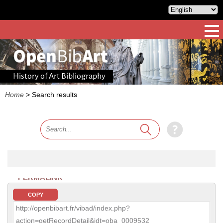
History of Art Bibliography
Home
>
Search results
PERMALINK
COPY
http://openbibart.fr/vibad/index.php?
action=getRecordDetail&idt=oba_0009532