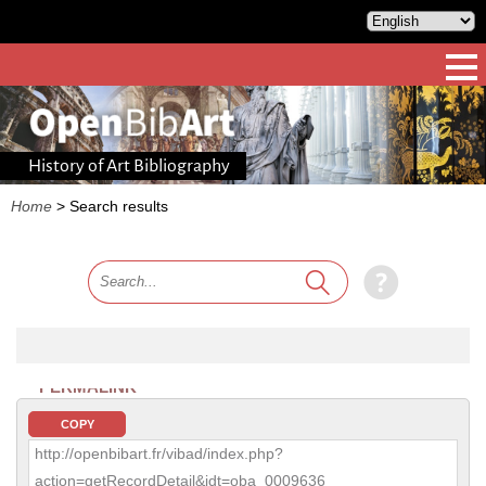
History of Art Bibliography
Home
>
Search results
PERMALINK
COPY
http://openbibart.fr/vibad/index.php?
action=getRecordDetail&idt=oba_0009636