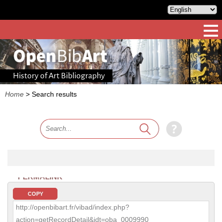
History of Art Bibliography
Home
>
Search results
PERMALINK
COPY
http://openbibart.fr/vibad/index.php?
action=getRecordDetail&idt=oba_0009990