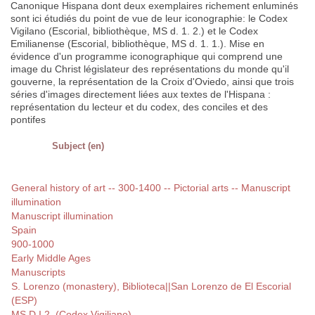
Canonique Hispana dont deux exemplaires richement enluminés
sont ici étudiés du point de vue de leur iconographie: le Codex
Vigilano (Escorial, bibliothèque, MS d. 1. 2.) et le Codex
Emilianense (Escorial, bibliothèque, MS d. 1. 1.). Mise en
évidence d'un programme iconographique qui comprend une
image du Christ législateur des représentations du monde qu'il
gouverne, la représentation de la Croix d'Oviedo, ainsi que trois
séries d'images directement liées aux textes de l'Hispana :
représentation du lecteur et du codex, des conciles et des
pontifes
Subject (en)
General history of art -- 300-1400 -- Pictorial arts -- Manuscript
illumination
Manuscript illumination
Spain
900-1000
Early Middle Ages
Manuscripts
S. Lorenzo (monastery), Biblioteca||San Lorenzo de El Escorial
(ESP)
MS D.I.2. (Codex Vigiliano)