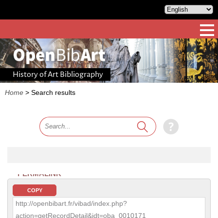
History of Art Bibliography
Home
>
Search results
PERMALINK
COPY
http://openbibart.fr/vibad/index.php?
action=getRecordDetail&idt=oba_0010171