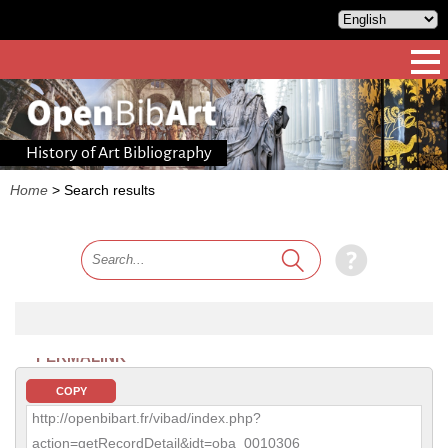
History of Art Bibliography
Home
>
Search results
PERMALINK
COPY
http://openbibart.fr/vibad/index.php?
action=getRecordDetail&idt=oba_0010306