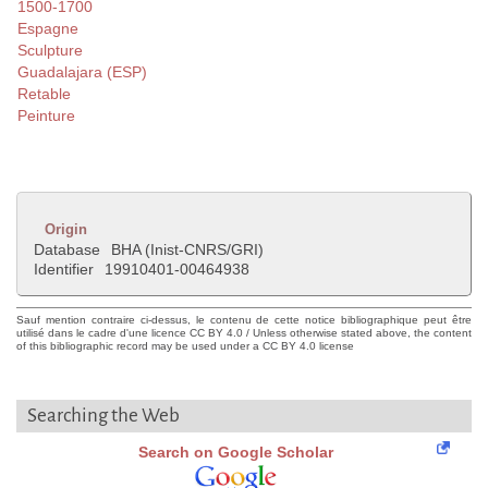
1500-1700
Espagne
Sculpture
Guadalajara (ESP)
Retable
Peinture
Origin
Database
BHA (Inist-CNRS/GRI)
Identifier
19910401-00464938
Sauf mention contraire ci-dessus, le contenu de cette notice bibliographique peut être
utilisé dans le cadre d'une licence CC BY 4.0 / Unless otherwise stated above, the content
of this bibliographic record may be used under a CC BY 4.0 license
Searching the Web
Search on Google Scholar