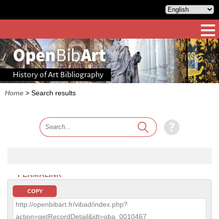
History of Art Bibliography
Home
>
Search results
PERMALINK
COPY
http://openbibart.fr/vibad/index.php?
action=getRecordDetail&idt=oba_0010467