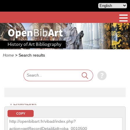
History of Art Bibliography
Home
>
Search results
PERMALINK
COPY
http://openbibart.fr/vibad/index.php?
action=getRecordDetail&idt=oba_0010500