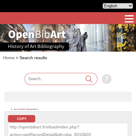
History of Art Bibliography
Home
>
Search results
PERMALINK
COPY
http://openbibart.fr/vibad/index.php?
action=getRecordDetail&idt=oba_0010603