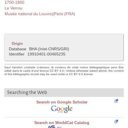
1700-1800
Le Verrou
Musée national du Louvre||Paris (FRA)
Origin
Database
BHA (Inist-CNRS/GRI)
Identifier
19910401-00465235
Sauf mention contraire ci-dessus, le contenu de cette notice bibliographique peut être
utilisé dans le cadre d'une licence CC BY 4.0 / Unless otherwise stated above, the content
of this bibliographic record may be used under a CC BY 4.0 license
Searching the Web
Search on Google Scholar
Search on WorldCat Catalog