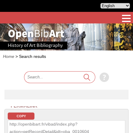
History of Art Bibliography
Home
>
Search results
PERMALINK
COPY
http://openbibart.fr/vibad/index.php?
action=getRecordDetail&idt=oba_0010604