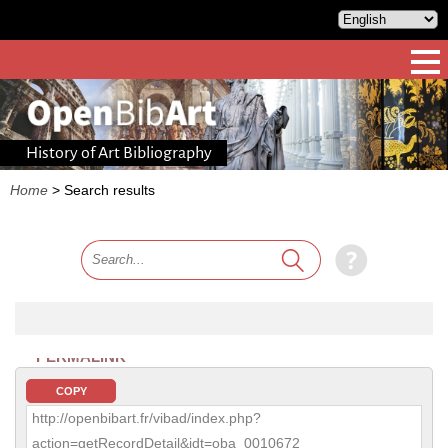
History of Art Bibliography
Home
>
Search results
PERMALINK
COPY
http://openbibart.fr/vibad/index.php?
action=getRecordDetail&idt=oba_0010672