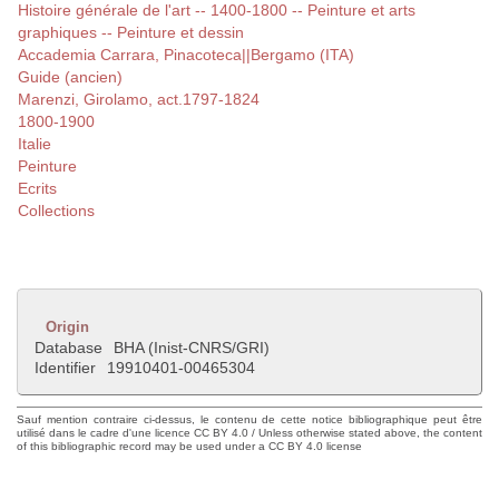
Histoire générale de l'art -- 1400-1800 -- Peinture et arts
graphiques -- Peinture et dessin
Accademia Carrara, Pinacoteca||Bergamo (ITA)
Guide (ancien)
Marenzi, Girolamo, act.1797-1824
1800-1900
Italie
Peinture
Ecrits
Collections
Origin
Database
BHA (Inist-CNRS/GRI)
Identifier
19910401-00465304
Sauf mention contraire ci-dessus, le contenu de cette notice bibliographique peut être
utilisé dans le cadre d'une licence CC BY 4.0 / Unless otherwise stated above, the content
of this bibliographic record may be used under a CC BY 4.0 license