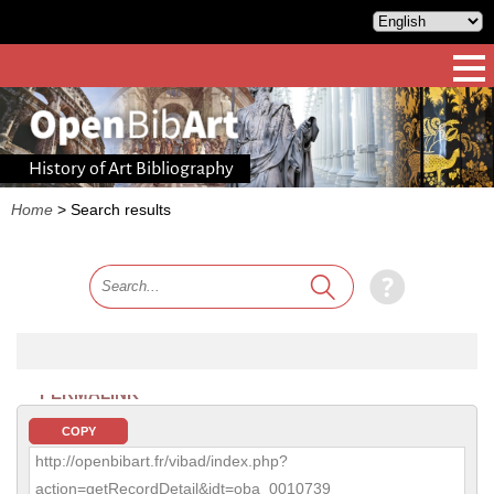
History of Art Bibliography
Home
>
Search results
PERMALINK
COPY
http://openbibart.fr/vibad/index.php?
action=getRecordDetail&idt=oba_0010739