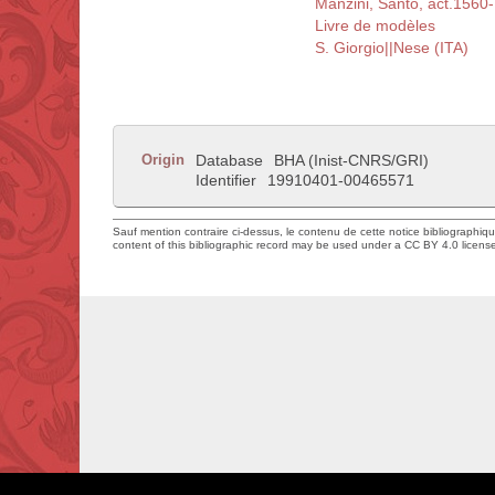
Manzini, Santo, act.1560
Livre de modèles
S. Giorgio||Nese (ITA)
Origin
Database
BHA (Inist-CNRS/GRI)
Identifier
19910401-00465571
Sauf mention contraire ci-dessus, le contenu de cette notice bibliographiq
content of this bibliographic record may be used under a CC BY 4.0 licens