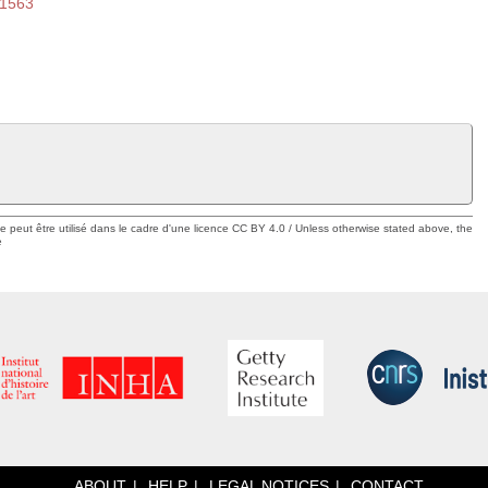
-1563
ue peut être utilisé dans le cadre d'une licence CC BY 4.0 / Unless otherwise stated above, the
e
ABOUT
HELP
LEGAL NOTICES
CONTACT