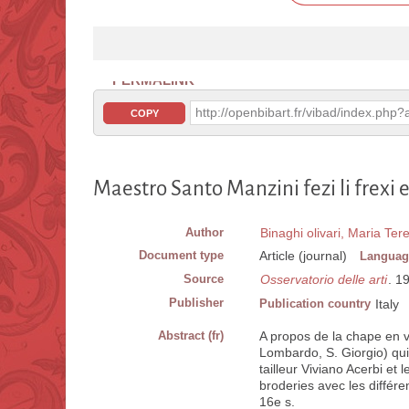
PERMALINK
http://openbibart.fr/vibad/index.ph
COPY
Maestro Santo Manzini fezi li frexi e
Author
Binaghi olivari, Maria Ter
Document type
Article (journal)
Languag
Source
Osservatorio delle arti
. 1
Publisher
Publication country
Italy
Abstract (fr)
A propos de la chape en v
Lombardo, S. Giorgio) qui 
tailleur Viviano Acerbi e
broderies avec les différ
16e s.