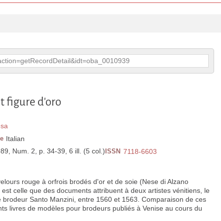
p?action=getRecordDetail&idt=oba_0010939
t figure d'oro
esa
e
Italian
989, Num. 2, p. 34-39, 6 ill. (5 col.)
ISSN
7118-6603
elours rouge à orfrois brodés d'or et de soie (Nese di Alzano
est celle que des documents attribuent à deux artistes vénitiens, le
t le brodeur Santo Manzini, entre 1560 et 1563. Comparaison de ces
ents livres de modèles pour brodeurs publiés à Venise au cours du