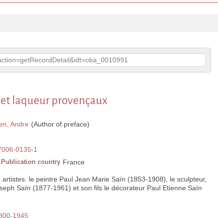
p?action=getRecordDetail&idt=oba_0010991
r et laqueur provençaux
en, Andre
(Author of preface)
7006-0135-1
Publication country
France
artistes: le peintre Paul Jean Marie Saïn (1853-1908), le sculpteur,
seph Saïn (1877-1961) et son fils le décorateur Paul Etienne Saïn
 1800-1945