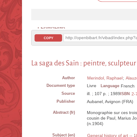
PERMALINK
http://openbibart.fr/vibad/index.ph
COPY
La saga des Saïn : peintre, sculpteu
Author
Merindol, Raphael
;
Alauz
Document type
Livre
Language
French
Source
ill. ; 107 p. ; 1989
ISBN
2-
Publisher
Aubanel, Avignon (FRA)
Abstract (fr)
Monographie sur ces trois 
cousin de Paul, Marius Jo
(n.1904)
Subject (en)
General history of art --