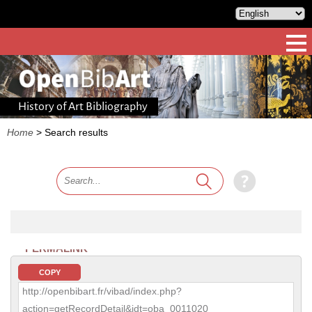
History of Art Bibliography
Home
>
Search results
PERMALINK
COPY
http://openbibart.fr/vibad/index.php?
action=getRecordDetail&idt=oba_0011020