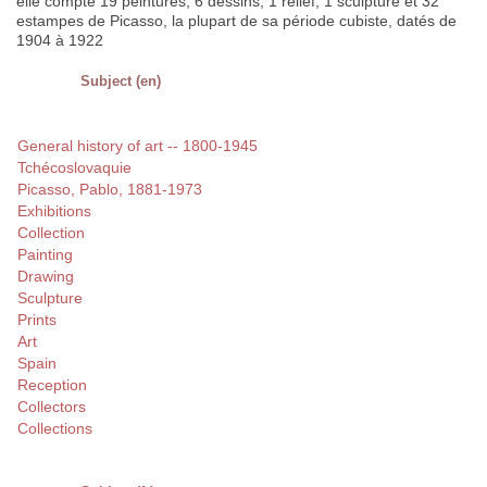
elle compte 19 peintures, 6 dessins, 1 relief, 1 sculpture et 32
estampes de Picasso, la plupart de sa période cubiste, datés de
1904 à 1922
Subject (en)
General history of art -- 1800-1945
Tchécoslovaquie
Picasso, Pablo, 1881-1973
Exhibitions
Collection
Painting
Drawing
Sculpture
Prints
Art
Spain
Reception
Collectors
Collections