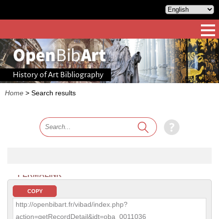
History of Art Bibliography
Home
>
Search results
PERMALINK
COPY
http://openbibart.fr/vibad/index.php?
action=getRecordDetail&idt=oba_0011036