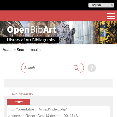
History of Art Bibliography
Home
>
Search results
PERMALINK
COPY
http://openbibart.fr/vibad/index.php?
action=getRecordDetail&idt=oba_0011143