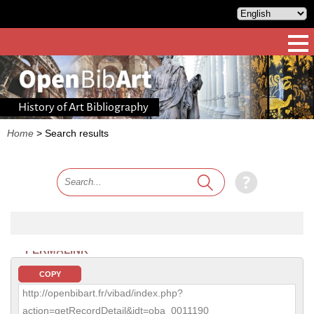
History of Art Bibliography
Home
>
Search results
PERMALINK
COPY
http://openbibart.fr/vibad/index.php?
action=getRecordDetail&idt=oba_0011190