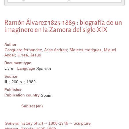
Ramón Álvarez 1825-1889 : biografía de un
imaginero en la Zamora del siglo XIX
Author
Casguero fernandez, Jose Andres
;
Mateos rodriguez, Miguel
Angel
;
Urrea, Jesus
Document type
Livre
Language
Spanish
Source
ill. ; 260 p. ; 1989
Publisher
Publication country
Spain
Subject (en)
General history of art -- 1800-1945 -- Sculpture